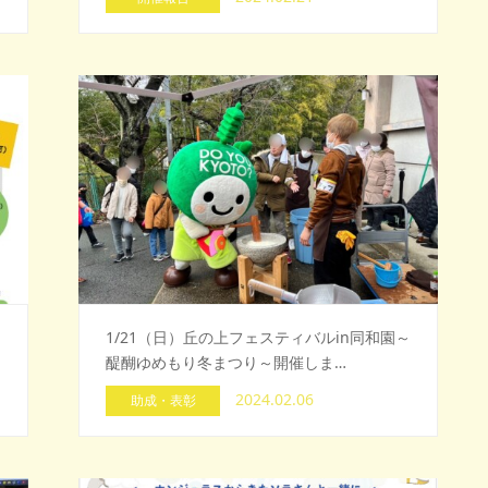
1/21（日）丘の上フェスティバルin同和園～
醍醐ゆめもり冬まつり～開催しま…
2024.02.06
助成・表彰