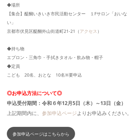
◆
場所
【集合】醍醐いきいき市民活動センター １Fサロン「おいな
い」
京都市伏見区醍醐外山街道町21-21（
アクセス
）
◆
持ち物
エプロン・三角巾・手拭きタオル・飲み物・帽子
◆
定員
こども 20名、おとな 10名※要申込
◎お申込方法について◎
申込受付期間：令和６年12月5日（木）～13日（金）
上記期間内に、
参加申込ページ
よりお申込みください。
参加申込ページはこちらから